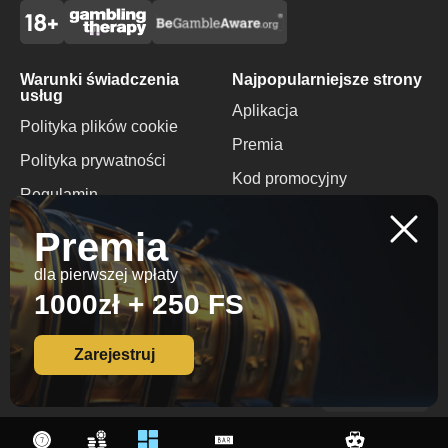
Warunki świadczenia
Najpopularniejsze strony
usług
Aplikacja
Polityka plików cookie
Premia
Polityka prywatności
Kod promocyjny
Regulamin
Brak bonusu
Odpowiedzialna gra
Premia
depozytowego
dla pierwszej wpłaty
Kontakty
1000zł + 250 FS
+357 94620538
info@noaccount-casino.net
Zarejestruj
© 2026 All Rights
Reserved.