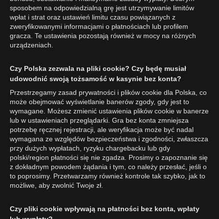
sposobem na odpowiedzialną grę jest utrzymywanie limitów
wpłat i strat oraz ustawień limitu czasu powiązanych z
zweryfikowanymi informacjami o płatnościach lub profilem
gracza. Te ustawienia pozostają również w mocy na różnych
urządzeniach.
Czy Polska zezwala na pliki cookie? Czy będę musiał
udowodnić swoją tożsamość w kasynie bez konta?
Przestrzegamy zasad prywatności i plików cookie dla Polska, co
może obejmować wyświetlanie banerów zgody, gdy jest to
wymagane. Możesz zmienić ustawienia plików cookie w banerze
lub w ustawieniach przeglądarki. Gra bez konta zmniejsza
potrzebę ręcznej rejestracji, ale weryfikacja może być nadal
wymagana ze względów bezpieczeństwa i zgodności, zwłaszcza
przy dużych wypłatach, ryzyku chargebacku lub gdy
polski/region płatności się nie zgadza. Prosimy o zapoznanie się
z dokładnym powodem żądania i tym, co należy przesłać, jeśli o
to poprosimy. Przetwarzamy również kontrole tak szybko, jak to
możliwe, aby zwolnić Twoje zł.
Czy pliki cookie wpływają na płatności bez konta, wpłaty