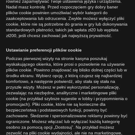
również zapamiętywać Twoje ustawienia języka i urządzenia.
Nadal masz kontrolę. Przed rozpoczęciem gry dobry baner
plików cookie powinien umożliwiać wybór kategorii do
zaakceptowania lub odrzucenia. Zwykle możesz wyłączyć pliki
cookie, które nie są potrzebne do grania w gry lub dokonywania
standardowych płatności, takich jak wpłata zł20 lub wypłata
zł200, jeśli chcesz zachować jak najwyższą prywatność.
Ustawianie preferencji plików cookie
Podczas pierwszej wizyty na stronie kasyna poszukaj
wyskakującego okienka, które prosi o pozwolenie na używanie
plików cookie. Powinno znajdować się blisko dolnej części lub w
środku ekranu. Wybierz opcję, z którą czujesz się najbardziej
komfortowo, a następnie potwierdź, aby stała się stała na
przyszłe wizyty. Możesz w pełni wykorzystać personalizację,
zezwalając na niezbędne, analityczne i marketingowe pliki
cookie (na przykład szybsze sugestie w lobby i przypomnienia o
promocjach). Pliki cookie, które nie są konieczne dla
bezpieczeństwa i podstawowych funkcji, powinny być
zachowane. Śledzenie i spersonalizowane reklamy powinny być
ograniczone. Możesz włączać lub wyłączać każdą kategorię
osobno za pomocą opcji „Dostosuj”. Na przykład możesz
zezwolić na pliki cookie wydajności, ale nie na marketingowe,