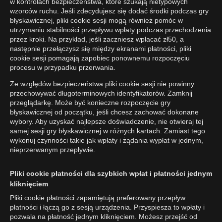
w kontrolach bezpieczeństwa, które szukają nietypowych
wzorców ruchu. Jeśli zdecydujesz się dodać środki podczas gry
błyskawicznej, pliki cookie sesji mogą również pomóc w
utrzymaniu stabilności przepływu wpłaty podczas przechodzenia
przez kroki. Na przykład, jeśli zaczniesz wpłacać zł50, a
następnie przełączysz się między ekranami płatności, pliki
cookie sesji pomagają zapobiec ponownemu rozpoczęciu
procesu w przypadku przerwania.
Ze względów bezpieczeństwa pliki cookie sesji nie powinny
przechowywać długoterminowych identyfikatorów. Zamknij
przeglądarkę. Może być konieczne rozpoczęcie gry
błyskawicznej od początku, jeśli chcesz zachować dokonane
wybory. Aby uzyskać najlepsze doświadczenie, nie otwieraj tej
samej sesji gry błyskawicznej w różnych kartach. Zamiast tego
wykonuj czynności takie jak wpłaty i żądania wypłat w jednym,
nieprzerwanym przepływie.
Pliki cookie płatności dla szybkich wpłat i płatności jednym
kliknięciem
Pliki cookie płatności zapamiętują preferowany przepływ
płatności i łączą go z sesją urządzenia. Przyspiesza to wpłaty i
pozwala na płatność jednym kliknięciem. Możesz przejść od