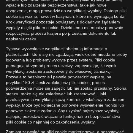
wpłacie lub zdarzenia bezpieczeństwa, takie jak nowe
urządzenie, mogą prowadzić do weryfikacji wypłaty. Dlatego pliki
cookie są ważne, nawet w kasynach, które nie wymagają konta.
Krok weryfikacji pozostaje powiązany z dokładnym żądaniem
wypłaty dzięki plikom cookie. Dzięki temu nie musisz ponownie
rozpoczynać procesu kasjera po przesłaniu dokumentu lub
napisaniu czeku.
Typowe wyzwalacze weryfikacji obejmują informacje o
płatnościach, które się nie zgadzają, wielokrotne nieudane próby
logowania lub problemy wykryte przez system. Pliki cookie
pomagają utrzymać proces uczciwy, zapewniając, że wynik
weryfikacji zostanie zastosowany do właściwej transakcji.
Pozwala to bezpiecznie i pewnie potwierdzić wypłatę, na
przykład 150 zł. Jeśli zablokujesz pliki cookie, proces
potwierdzenia może się zapętlić lub nie zostać przesłany. Strona
statusu może się nie załadować lub zresetować. Linki
przekazywania weryfikacji łączą kontrole z właściwym żądaniem
wypłaty. Może być konieczne ponowne wyświetlenie monitu lub
ponowne złożenie żądania. Aby uzyskać najszybsze wypłaty,
najlepiej pozostawić włączone funkcjonalne i bezpieczeństwa
pliki cookie co najmniej do zakończenia wypłaty.
Zamiast zezwalać na pliki cookie marketingowe, a pozostawiać