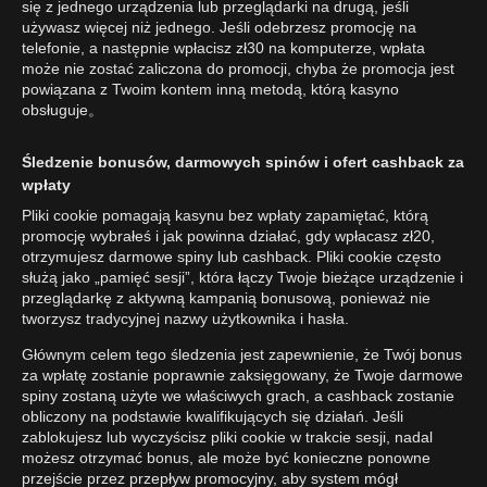
się z jednego urządzenia lub przeglądarki na drugą, jeśli
używasz więcej niż jednego. Jeśli odebrzesz promocję na
telefonie, a następnie wpłacisz zł30 na komputerze, wpłata
może nie zostać zaliczona do promocji, chyba że promocja jest
powiązana z Twoim kontem inną metodą, którą kasyno
obsługuje。
Śledzenie bonusów, darmowych spinów i ofert cashback za
wpłaty
Pliki cookie pomagają kasynu bez wpłaty zapamiętać, którą
promocję wybrałeś i jak powinna działać, gdy wpłacasz zł20,
otrzymujesz darmowe spiny lub cashback. Pliki cookie często
służą jako „pamięć sesji”, która łączy Twoje bieżące urządzenie i
przeglądarkę z aktywną kampanią bonusową, ponieważ nie
tworzysz tradycyjnej nazwy użytkownika i hasła.
Głównym celem tego śledzenia jest zapewnienie, że Twój bonus
za wpłatę zostanie poprawnie zaksięgowany, że Twoje darmowe
spiny zostaną użyte we właściwych grach, a cashback zostanie
obliczony na podstawie kwalifikujących się działań. Jeśli
zablokujesz lub wyczyścisz pliki cookie w trakcie sesji, nadal
możesz otrzymać bonus, ale może być konieczne ponowne
przejście przez przepływ promocyjny, aby system mógł