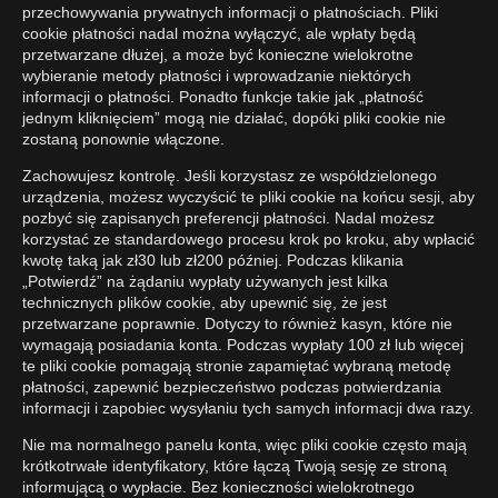
przechowywania prywatnych informacji o płatnościach. Pliki
cookie płatności nadal można wyłączyć, ale wpłaty będą
przetwarzane dłużej, a może być konieczne wielokrotne
wybieranie metody płatności i wprowadzanie niektórych
informacji o płatności. Ponadto funkcje takie jak „płatność
jednym kliknięciem” mogą nie działać, dopóki pliki cookie nie
zostaną ponownie włączone.
Zachowujesz kontrolę. Jeśli korzystasz ze współdzielonego
urządzenia, możesz wyczyścić te pliki cookie na końcu sesji, aby
pozbyć się zapisanych preferencji płatności. Nadal możesz
korzystać ze standardowego procesu krok po kroku, aby wpłacić
kwotę taką jak zł30 lub zł200 później. Podczas klikania
„Potwierdź” na żądaniu wypłaty używanych jest kilka
technicznych plików cookie, aby upewnić się, że jest
przetwarzane poprawnie. Dotyczy to również kasyn, które nie
wymagają posiadania konta. Podczas wypłaty 100 zł lub więcej
te pliki cookie pomagają stronie zapamiętać wybraną metodę
płatności, zapewnić bezpieczeństwo podczas potwierdzania
informacji i zapobiec wysyłaniu tych samych informacji dwa razy.
Nie ma normalnego panelu konta, więc pliki cookie często mają
krótkotrwałe identyfikatory, które łączą Twoją sesję ze stroną
informującą o wypłacie. Bez konieczności wielokrotnego