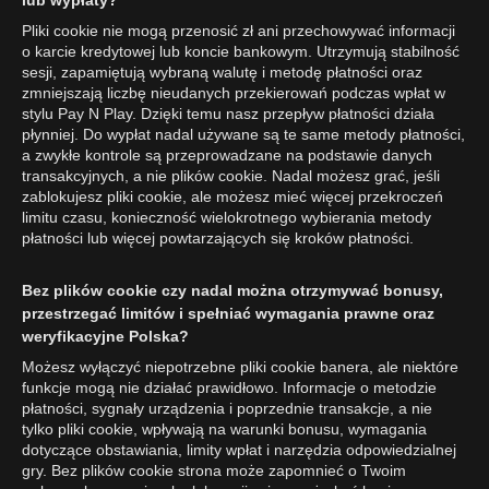
lub wypłaty?
Pliki cookie nie mogą przenosić zł ani przechowywać informacji
o karcie kredytowej lub koncie bankowym. Utrzymują stabilność
sesji, zapamiętują wybraną walutę i metodę płatności oraz
zmniejszają liczbę nieudanych przekierowań podczas wpłat w
stylu Pay N Play. Dzięki temu nasz przepływ płatności działa
płynniej. Do wypłat nadal używane są te same metody płatności,
a zwykłe kontrole są przeprowadzane na podstawie danych
transakcyjnych, a nie plików cookie. Nadal możesz grać, jeśli
zablokujesz pliki cookie, ale możesz mieć więcej przekroczeń
limitu czasu, konieczność wielokrotnego wybierania metody
płatności lub więcej powtarzających się kroków płatności.
Bez plików cookie czy nadal można otrzymywać bonusy,
przestrzegać limitów i spełniać wymagania prawne oraz
weryfikacyjne Polska?
Możesz wyłączyć niepotrzebne pliki cookie banera, ale niektóre
funkcje mogą nie działać prawidłowo. Informacje o metodzie
płatności, sygnały urządzenia i poprzednie transakcje, a nie
tylko pliki cookie, wpływają na warunki bonusu, wymagania
dotyczące obstawiania, limity wpłat i narzędzia odpowiedzialnej
gry. Bez plików cookie strona może zapomnieć o Twoim