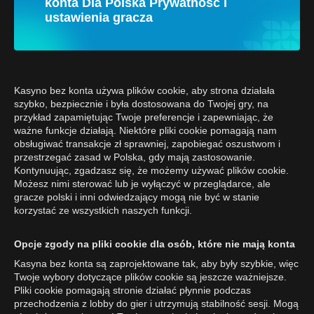
konta Dla Polska Prywatność i
ustawienia gracza
Kasyno bez konta używa plików cookie, aby strona działała
szybko, bezpiecznie i była dostosowana do Twojej gry, na
przykład zapamiętując Twoje preferencje i zapewniając, że
ważne funkcje działają. Niektóre pliki cookie pomagają nam
obsługiwać transakcje zł sprawniej, zapobiegać oszustwom i
przestrzegać zasad w Polska, gdy mają zastosowanie.
Kontynuując, zgadzasz się, że możemy używać plików cookie.
Możesz nimi sterować lub je wyłączyć w przeglądarce, ale
gracze polski i inni odwiedzający mogą nie być w stanie
korzystać ze wszystkich naszych funkcji.
Opcje zgody na pliki cookie dla osób, które nie mają konta
Kasyna bez konta są zaprojektowane tak, aby były szybkie, więc
Twoje wybory dotyczące plików cookie są jeszcze ważniejsze.
Pliki cookie pomagają stronie działać płynnie podczas
przechodzenia z lobby do gier i utrzymują stabilność sesji. Mogą