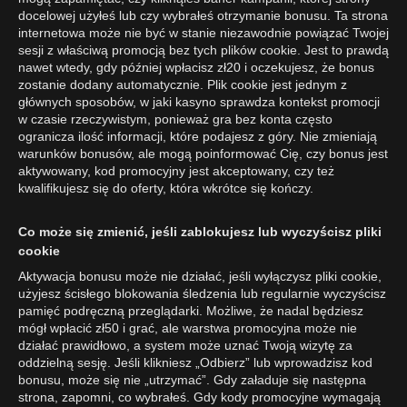
docelowej użyłeś lub czy wybrałeś otrzymanie bonusu. Ta strona
internetowa może nie być w stanie niezawodnie powiązać Twojej
sesji z właściwą promocją bez tych plików cookie. Jest to prawdą
nawet wtedy, gdy później wpłacisz zł20 i oczekujesz, że bonus
zostanie dodany automatycznie. Plik cookie jest jednym z
głównych sposobów, w jaki kasyno sprawdza kontekst promocji
w czasie rzeczywistym, ponieważ gra bez konta często
ogranicza ilość informacji, które podajesz z góry. Nie zmieniają
warunków bonusów, ale mogą poinformować Cię, czy bonus jest
aktywowany, kod promocyjny jest akceptowany, czy też
kwalifikujesz się do oferty, która wkrótce się kończy.
Co może się zmienić, jeśli zablokujesz lub wyczyścisz pliki
cookie
Aktywacja bonusu może nie działać, jeśli wyłączysz pliki cookie,
użyjesz ścisłego blokowania śledzenia lub regularnie wyczyścisz
pamięć podręczną przeglądarki. Możliwe, że nadal będziesz
mógł wpłacić zł50 i grać, ale warstwa promocyjna może nie
działać prawidłowo, a system może uznać Twoją wizytę za
oddzielną sesję. Jeśli klikniesz „Odbierz” lub wprowadzisz kod
bonusu, może się nie „utrzymać”. Gdy załaduje się następna
strona, zapomni, co wybrałeś. Gdy kody promocyjne wymagają