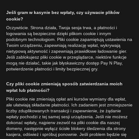
Jeśli gram w kasynie bez wpłaty, czy używacie plików
cookie?
Oczywiście. Strona działa, Twoja sesja trwa, a płatności i
logowania są bezpieczne dzięki plikom cookie i innym
podobnym technologiom. Pliki cookie zapamiętują ustawienia na
Twoim urządzeniu, zapewniają realizację wpłat, wykrywają
nietypową aktywność i zapewniają prawidłowe ładowanie gier.
Jeśli zablokujesz pliki cookie w przeglądarce, niektóre funkcje
mogą nie działać, takie jak błyskawiczny dostęp Pay N Play,
potwierdzenie płatności i limity bezpiecznej gry.
Czy pliki cookie zmieniają sposób zatwierdzania moich
wpłat lub płatności?
Pliki cookie nie zmieniają opłat ani kursów wymiany dla wpłat,
ale ułatwiają składanie płatności. Ich zadaniem jest zmniejszenie
liczby zduplikowanych transakcji i zapewnienie, że żądanie
wpłaty pochodzi z tej samej sesji urządzenia. Jeśli nie możesz
dokonać wpłaty, najpierw zezwól na pliki cookie dla naszej
domeny, następnie wyłącz ścisłe blokery śledzenia dla strony
kasjera, odśwież i spróbuj ponownie. Jeśli problem będzie się