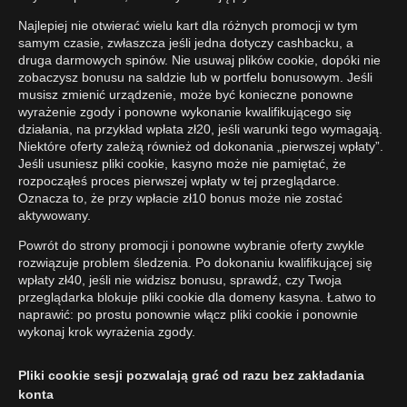
Najlepiej nie otwierać wielu kart dla różnych promocji w tym
samym czasie, zwłaszcza jeśli jedna dotyczy cashbacku, a
druga darmowych spinów. Nie usuwaj plików cookie, dopóki nie
zobaczysz bonusu na saldzie lub w portfelu bonusowym. Jeśli
musisz zmienić urządzenie, może być konieczne ponowne
wyrażenie zgody i ponowne wykonanie kwalifikującego się
działania, na przykład wpłata zł20, jeśli warunki tego wymagają.
Niektóre oferty zależą również od dokonania „pierwszej wpłaty”.
Jeśli usuniesz pliki cookie, kasyno może nie pamiętać, że
rozpocząłeś proces pierwszej wpłaty w tej przeglądarce.
Oznacza to, że przy wpłacie zł10 bonus może nie zostać
aktywowany.
Powrót do strony promocji i ponowne wybranie oferty zwykle
rozwiązuje problem śledzenia. Po dokonaniu kwalifikującej się
wpłaty zł40, jeśli nie widzisz bonusu, sprawdź, czy Twoja
przeglądarka blokuje pliki cookie dla domeny kasyna. Łatwo to
naprawić: po prostu ponownie włącz pliki cookie i ponownie
wykonaj krok wyrażenia zgody.
Pliki cookie sesji pozwalają grać od razu bez zakładania
konta