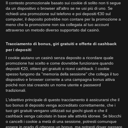
Il contesto promozionale basato sui cookie di solito non ti segue
da un dispositivo o browser all'altro se ne usi più di uno. Se
richiedi una promozione sul telefono e poi depositi €30 sul
computer, il deposito potrebbe non contare per la promozione a
meno che la promozione non sia collegata al tuo account
attraverso un metodo diverso supportato dal casinò.
Tracciamento di bonus, giri gratuiti e offerte di cashback
per i depositi
I cookie aiutano un casinò senza deposito a ricordare quale
promozione hai scelto e come dovrebbe funzionare quando
depositi €20, ottieni giri gratuiti o ricevi cashback. I cookie
spesso fungono da "memoria della sessione" che collega il tuo
dispositivo e browser corrente a una campagna bonus attiva
poiché non stai creando un nome utente e password
tradizionali.
L'obiettivo principale di questo tracciamento è assicurarsi che il
tuo bonus di deposito venga accreditato correttamente, che i
tuoi giri gratuiti vengano utilizzati sui giochi giusti e che il
cashback venga calcolato in base alle attività idonee. Se blocchi
o cancelli i cookie a metà di una sessione, potresti comunque
essere in grado di ottenere un bonus, ma potresti dover passare