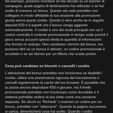
Ad esempio, possono ricordare se hai cliccato su un banner di
campagna, quale pagina di destinazione hai utilizzato o se hai
scelto di ricevere un bonus. Questo sito web potrebbe non
collegare in modo affidabile la tua sessione alla promozione
giusta senza questi cookie. Questo è vero anche se in seguito
depositi €20 e ti aspetti che il bonus venga aggiunto
automaticamente. Il cookie è uno dei modi principali con cui il
casinò controlla il contesto promozionale in tempo reale poiché il
gioco senza account spesso limita la quantità di informazioni
che fornisci in anticipo. Non cambiano i termini dei bonus, ma
possono dirti se un bonus è attivato, un codice promozionale è
accettato o se sei idoneo per un'offerta che scade presto.
Cosa può cambiare se blocchi o cancelli i cookie
L'attivazione del bonus potrebbe non funzionare se disabiliti i
cookie, utilizzi una prevenzione rigorosa del tracciamento o
cancelli regolarmente la cache del tuo browser. È possibile che
tu possa ancora depositare €50 e giocare, ma il livello
promozionale potrebbe non funzionare come dovrebbe e il
sistema potrebbe vedere la tua visita come una sessione
separata. Se clicchi su "Richiedi" o inserisci un codice per un
bonus, potrebbe non "attaccarsi". Quando la pagina successiva
si carica, dimenticherà cosa hai scelto. Quando i codici