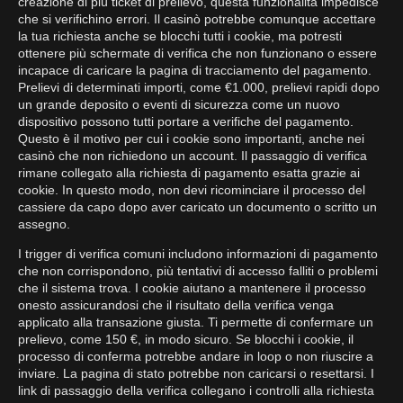
creazione di più ticket di prelievo, questa funzionalità impedisce
che si verifichino errori. Il casinò potrebbe comunque accettare
la tua richiesta anche se blocchi tutti i cookie, ma potresti
ottenere più schermate di verifica che non funzionano o essere
incapace di caricare la pagina di tracciamento del pagamento.
Prelievi di determinati importi, come €1.000, prelievi rapidi dopo
un grande deposito o eventi di sicurezza come un nuovo
dispositivo possono tutti portare a verifiche del pagamento.
Questo è il motivo per cui i cookie sono importanti, anche nei
casinò che non richiedono un account. Il passaggio di verifica
rimane collegato alla richiesta di pagamento esatta grazie ai
cookie. In questo modo, non devi ricominciare il processo del
cassiere da capo dopo aver caricato un documento o scritto un
assegno.
I trigger di verifica comuni includono informazioni di pagamento
che non corrispondono, più tentativi di accesso falliti o problemi
che il sistema trova. I cookie aiutano a mantenere il processo
onesto assicurandosi che il risultato della verifica venga
applicato alla transazione giusta. Ti permette di confermare un
prelievo, come 150 €, in modo sicuro. Se blocchi i cookie, il
processo di conferma potrebbe andare in loop o non riuscire a
inviare. La pagina di stato potrebbe non caricarsi o resettarsi. I
link di passaggio della verifica collegano i controlli alla richiesta