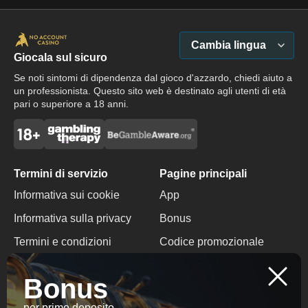
Cambia lingua
Giocala sul sicuro
Se noti sintomi di dipendenza dal gioco d'azzardo, chiedi aiuto a
un professionista. Questo sito web è destinato agli utenti di età
pari o superiore a 18 anni.
Termini di servizio
Pagine principali
Informativa sui cookie
App
Informativa sulla privacy
Bonus
Termini e condizioni
Codice promozionale
Gioco Responsabile
Nessun Bonus Senza
Bonus
Deposito
per primo deposito