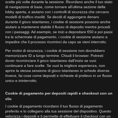
scelte più volte durante la sessione. Ricordano anche il tuo stato
di navigazione di base, come tornare all'ultima sezione della
lobby aperta, e aiutano con i controlli di sicurezza che cercano
modelli di traffico insoliti. Se decidi di aggiungere denaro
durante il gioco istantaneo, i cookie di sessione possono anche
aiutare a mantenere stabile il flusso di deposito mentre procedi
con i passaggi. Ad esempio, se inizi a depositare €50 e poi passi
tra le schermate di pagamento, i cookie di sessione aiutano a
impedire che il processo ricominci da capo se vieni interrotto.
Per motivi di sicurezza, i cookie di sessione non dovrebbero
memorizzare ID a lungo termine. Chiudi il browser. Potresti
dover ricominciare il gioco istantaneo dall'inizio se vuoi
continuare a fare scelte. Se vuoi la migliore esperienza, non
aprire la stessa sessione di gioco istantaneo in schede diverse.
Invece, fai cose come depositi e richieste di prelievo in un flusso
unico e ininterrotto.
Cookie di pagamento per depositi rapidi e checkout con un
clic
I cookie di pagamento ricordano il tuo flusso di pagamento
preferito e lo collegano alla tua sessione del dispositivo. Questo
velocizza i depositi e ti permette di effettuare il checkout con un