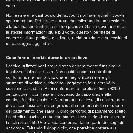
volte.
Non esiste una dashboard dell'account normale, quindi i cookie
spesso hanno ID di breve durata che collegano la tua sessione
alla pagina che ti informa sul tuo prelievo. Senza dover inserire
le stesse informazioni più e più volte, questo ti permette di
vedere se il tuo prelievo è in linea, in elaborazione o necessita di
un passaggio aggiuntivo.
Cosa fanno i cookie durante un prelievo
I cookie utilizzati per i prelievi sono generalmente funzionali e
focalizzati sulla sicurezza. Non sostituiscono i controlli di
conformità, ma fanno funzionare meglio il cassiere e gli
strumenti di verifica e riducono i pagamenti falliti perché la
sessione è scaduta. Puoi confermare un prelievo fino a €250
senza dover ricominciare il processo da capo grazie alla
continuità della sessione. Durante una richiesta, il cassiere non
deve ricominciare da capo grazie alla memoria della selezione
del pagamento, che salva l'ultimo percorso di pagamento scelto.
I controlli di rischio, come cambiamenti insoliti del dispositivo tra
la richiesta di 500 € e la sua conferma, fanno parte dei segnali
anti-frode. Evitando il doppio clic, che potrebbe portare alla