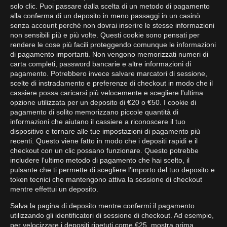
solo clic. Puoi passare dalla scelta di un metodo di pagamento
alla conferma di un deposito in meno passaggi in un casinò
senza account perché non dovrai inserire le stesse informazioni
non sensibili più e più volte. Questi cookie sono pensati per
rendere le cose più facili proteggendo comunque le informazioni
di pagamento importanti. Non vengono memorizzati numeri di
carta completi, password bancarie e altre informazioni di
pagamento. Potrebbero invece salvare marcatori di sessione,
scelte di instradamento e preferenze di checkout in modo che il
cassiere possa caricarsi più velocemente e scegliere l'ultima
opzione utilizzata per un deposito di €20 o €50. I cookie di
pagamento di solito memorizzano piccole quantità di
informazioni che aiutano il cassiere a riconoscere il tuo
dispositivo e tornare alle tue impostazioni di pagamento più
recenti. Questo viene fatto in modo che i depositi rapidi e il
checkout con un clic possano funzionare. Questo potrebbe
includere l'ultimo metodo di pagamento che hai scelto, il
pulsante che ti permette di scegliere l'importo del tuo deposito e
token tecnici che mantengono attiva la sessione di checkout
mentre effettui un deposito.
Salva la pagina di deposito mentre confermi il pagamento
utilizzando gli identificatori di sessione di checkout. Ad esempio,
per velocizzare i depositi ripetuti come €25, mostra prima