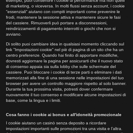
esempio, puoi consentire i cookie di performance ma non quelli
di marketing, o viceversa. In molti flussi senza account, i cookie
"essenziali" aiutano con compiti importanti come prevenire le
frodi, mantenere la sessione attiva e mantenere sicure le fasi
del cassiere. Rimuoverli può portare a disconnessioni,
reindirizzamenti di pagamento interrotti o giochi che non si
avviano.
Di solito puoi cambiare idea in qualsiasi momento cliccando sul
link "Impostazioni cookie" nel piè di pagina di un sito che ha un
centro preferenze. Quando hai finito di apportare modifiche,
dovresti aggiornare la pagina per assicurarti che il nuovo stato
di consenso appaia sia sulla lobby che sulle schermate del
cassiere. Puoi bloccare i cookie di terze parti o eliminare i dati
memorizzati alla fine di una sessione nelle impostazioni del tuo
browser per avere un controllo maggiore rispetto al solo banner.
Durante la tua prossima visita, potresti dover confermare
nuovamente il tuo consenso e modificare alcune impostazioni di
base, come la lingua e i limiti.
Cosa fanno i cookie ai bonus e all'idoneità promozionale
I cookie aiutano un casinò senza deposito a ricordare
impostazioni importanti sulle promozioni tra una visita e l'altra.