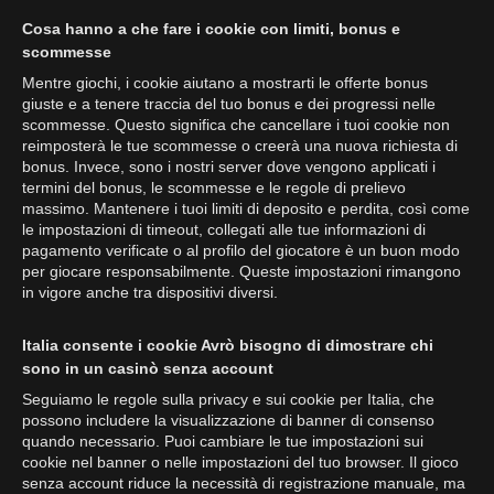
Cosa hanno a che fare i cookie con limiti, bonus e
scommesse
Mentre giochi, i cookie aiutano a mostrarti le offerte bonus
giuste e a tenere traccia del tuo bonus e dei progressi nelle
scommesse. Questo significa che cancellare i tuoi cookie non
reimposterà le tue scommesse o creerà una nuova richiesta di
bonus. Invece, sono i nostri server dove vengono applicati i
termini del bonus, le scommesse e le regole di prelievo
massimo. Mantenere i tuoi limiti di deposito e perdita, così come
le impostazioni di timeout, collegati alle tue informazioni di
pagamento verificate o al profilo del giocatore è un buon modo
per giocare responsabilmente. Queste impostazioni rimangono
in vigore anche tra dispositivi diversi.
Italia consente i cookie Avrò bisogno di dimostrare chi
sono in un casinò senza account
Seguiamo le regole sulla privacy e sui cookie per Italia, che
possono includere la visualizzazione di banner di consenso
quando necessario. Puoi cambiare le tue impostazioni sui
cookie nel banner o nelle impostazioni del tuo browser. Il gioco
senza account riduce la necessità di registrazione manuale, ma