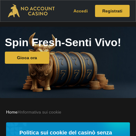
Accedi
Registrati
Spin Fresh-Senti Vivo!
Gioca ora
Home
Informativa sui cookie
Politica sui cookie del casinò senza