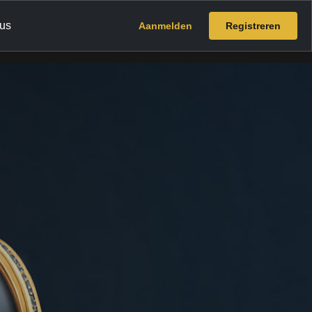
nus
Aanmelden
Registreren