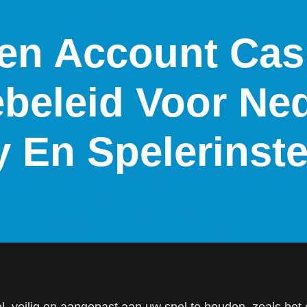
en Account Cas
beleid Voor Ne
y En Spelerinste