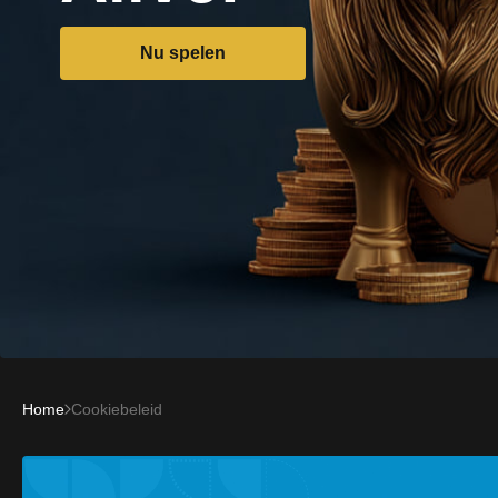
Nu spelen
Home
Cookiebeleid