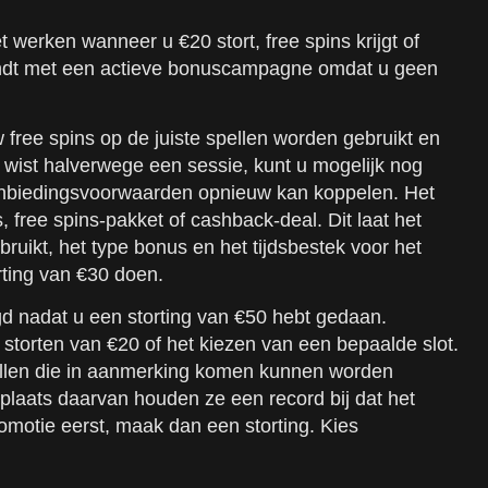
erken wanneer u €20 stort, free spins krijgt of
bindt met een actieve bonuscampagne omdat u geen
 free spins op de juiste spellen worden gebruikt en
 wist halverwege een sessie, kunt u mogelijk nog
anbiedingsvoorwaarden opnieuw kan koppelen. Het
, free spins-pakket of cashback-deal. Dit laat het
ruikt, het type bonus en het tijdsbestek voor het
rting van €30 doen.
d nadat u een storting van €50 hebt gedaan.
t storten van €20 of het kiezen van een bepaalde slot.
ellen die in aanmerking komen kunnen worden
 plaats daarvan houden ze een record bij dat het
omotie eerst, maak dan een storting. Kies