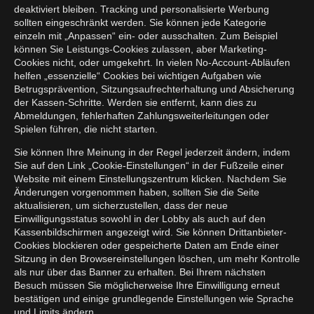
deaktiviert bleiben. Tracking und personalisierte Werbung
sollten eingeschränkt werden. Sie können jede Kategorie
einzeln mit „Anpassen“ ein- oder ausschalten. Zum Beispiel
können Sie Leistungs-Cookies zulassen, aber Marketing-
Cookies nicht, oder umgekehrt. In vielen No-Account-Abläufen
helfen „essenzielle“ Cookies bei wichtigen Aufgaben wie
Betrugsprävention, Sitzungsaufrechterhaltung und Absicherung
der Kassen-Schritte. Werden sie entfernt, kann dies zu
Abmeldungen, fehlerhaften Zahlungsweiterleitungen oder
Spielen führen, die nicht starten.
Sie können Ihre Meinung in der Regel jederzeit ändern, indem
Sie auf den Link „Cookie-Einstellungen“ in der Fußzeile einer
Website mit einem Einstellungszentrum klicken. Nachdem Sie
Änderungen vorgenommen haben, sollten Sie die Seite
aktualisieren, um sicherzustellen, dass der neue
Einwilligungsstatus sowohl in der Lobby als auch auf den
Kassenbildschirmen angezeigt wird. Sie können Drittanbieter-
Cookies blockieren oder gespeicherte Daten am Ende einer
Sitzung in den Browsereinstellungen löschen, um mehr Kontrolle
als nur über das Banner zu erhalten. Bei Ihrem nächsten
Besuch müssen Sie möglicherweise Ihre Einwilligung erneut
bestätigen und einige grundlegende Einstellungen wie Sprache
und Limits ändern.