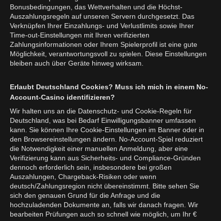
Bonusbedingungen, das Wettverhalten und die Höchst-
Auszahlungsregeln auf unseren Servern durchgesetzt. Das
Verknüpfen Ihrer Einzahlungs- und Verlustlimits sowie Ihrer
Time-out-Einstellungen mit Ihren verifizierten
Zahlungsinformationen oder Ihrem Spielerprofil ist eine gute
Möglichkeit, verantwortungsvoll zu spielen. Diese Einstellungen
bleiben auch über Geräte hinweg wirksam.
Erlaubt Deutschland Cookies? Muss ich mich in einem No-
Account-Casino identifizieren?
Wir halten uns an die Datenschutz- und Cookie-Regeln für
Deutschland, was bei Bedarf Einwilligungsbanner umfassen
kann. Sie können Ihre Cookie-Einstellungen im Banner oder in
den Browsereinstellungen ändern. No-Account-Spiel reduziert
die Notwendigkeit einer manuellen Anmeldung, aber eine
Verifizierung kann aus Sicherheits- und Compliance-Gründen
dennoch erforderlich sein, insbesondere bei großen
Auszahlungen, Chargeback-Risiken oder wenn
deutsch/Zahlungsregion nicht übereinstimmt. Bitte sehen Sie
sich den genauen Grund für die Anfrage und die
hochzuladenden Dokumente an, falls wir danach fragen. Wir
bearbeiten Prüfungen auch so schnell wie möglich, um Ihr €