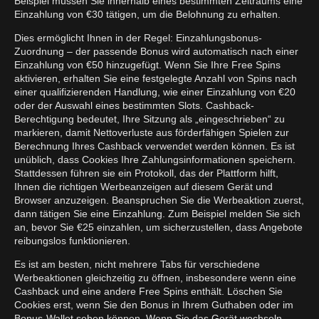
Beispiel müssen Sie innerhalb eines bestimmten Zeitraums eine
Einzahlung von €30 tätigen, um die Belohnung zu erhalten.
Dies ermöglicht Ihnen in der Regel: Einzahlungsbonus-
Zuordnung – der passende Bonus wird automatisch nach einer
Einzahlung von €50 hinzugefügt. Wenn Sie Ihre Free Spins
aktivieren, erhalten Sie eine festgelegte Anzahl von Spins nach
einer qualifizierenden Handlung, wie einer Einzahlung von €20
oder der Auswahl eines bestimmten Slots. Cashback-
Berechtigung bedeutet, Ihre Sitzung als „eingeschrieben“ zu
markieren, damit Nettoverluste aus förderfähigen Spielen zur
Berechnung Ihres Cashback verwendet werden können. Es ist
unüblich, dass Cookies Ihre Zahlungsinformationen speichern.
Stattdessen führen sie ein Protokoll, das der Plattform hilft,
Ihnen die richtigen Werbeanzeigen auf diesem Gerät und
Browser anzuzeigen. Beanspruchen Sie die Werbeaktion zuerst,
dann tätigen Sie eine Einzahlung. Zum Beispiel melden Sie sich
an, bevor Sie €25 einzahlen, um sicherzustellen, dass Angebote
reibungslos funktionieren.
Es ist am besten, nicht mehrere Tabs für verschiedene
Werbeaktionen gleichzeitig zu öffnen, insbesondere wenn eine
Cashback und eine andere Free Spins enthält. Löschen Sie
Cookies erst, wenn Sie den Bonus in Ihrem Guthaben oder im
Bonus-Wallet sehen können. Wenn Sie das Gerät wechseln