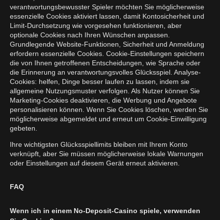
verantwortungsbewusster Spieler möchten Sie möglicherweise
essenzielle Cookies aktiviert lassen, damit Kontosicherheit und
Limit-Durchsetzung wie vorgesehen funktionieren, aber
optionale Cookies nach Ihren Wünschen anpassen.
Grundlegende Website-Funktionen, Sicherheit und Anmeldung
erfordern essenzielle Cookies. Cookie-Einstellungen speichern
die von Ihnen getroffenen Entscheidungen, wie Sprache oder
die Erinnerung an verantwortungsvolles Glücksspiel. Analyse-
Cookies: helfen, Dinge besser laufen zu lassen, indem sie
allgemeine Nutzungsmuster verfolgen. Als Nutzer können Sie
Marketing-Cookies deaktivieren, die Werbung und Angebote
personalisieren können. Wenn Sie Cookies löschen, werden Sie
möglicherweise abgemeldet und erneut um Cookie-Einwilligung
gebeten.
Ihre wichtigsten Glücksspiellimits bleiben mit Ihrem Konto
verknüpft, aber Sie müssen möglicherweise lokale Warnungen
oder Einstellungen auf diesem Gerät erneut aktivieren.
FAQ
Wenn ich in einem No-Deposit-Casino spiele, verwenden