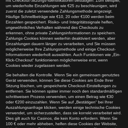
mit Checkout-Sitzungs-Identifikatoren bestätigen. Zum Beispiel,
um wiederholte Einzahlungen wie €25 zu beschleunigen, wird
zuerst die zuletzt verwendete Zahlungsmethode angezeigt.
Häufige Schnellbeträge wie €10, 20 oder €100 werden beim
Einzahlen gespeichert. Risiko- und Integritätssignale helfen,
ungewöhnliches Verhalten während des Checkouts zu
erkennen, ohne private Zahlungsinformationen zu speichern.
Zahlungs-Cookies können weiterhin deaktiviert werden, aber
Einzahlungen dauern länger zu verarbeiten, und Sie müssen
möglicherweise Ihre Zahlungsmethode und einige Checkout-
Informationen wiederholt auswählen. Auch Funktionen wie „Ein-
Klick-Checkout“ funktionieren möglicherweise erst, wenn
Cookies wieder zugelassen werden.
Sie behalten die Kontrolle. Wenn Sie ein gemeinsam genutztes
Gerät verwenden, können Sie diese Cookies am Ende Ihrer
Sitzung löschen, um gespeicherte Checkout-Einstellungen zu
entfernen. Sie können später immer noch den standardmäßigen
schrittweisen Prozess verwenden, um einen Betrag wie €30
oder €200 einzuzahlen. Wenn Sie auf „Bestätigen“ bei Ihrer
Auszahlungsanfrage klicken, werden einige technische Cookies
verwendet, um sicherzustellen, dass sie korrekt verarbeitet wird.
Dies gilt auch für Casinos, die kein Konto erfordern. Wenn Sie
100 € oder mehr abheben, helfen diese Cookies der Website,