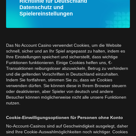
Richtlinie für Deutschland
Datenschutz und
Spielereinstellungen
Das No Account Casino verwendet Cookies, um die Website
schnell, sicher und an Ihr Spiel angepasst zu halten, indem es
Ihre Einstellungen speichert und sicherstellt, dass wichtige
Funktionen funktionieren. Einige Cookies helfen uns, €-
Transaktionen reibungsloser abzuwickeln, Betrug zu verhindern
und die geltenden Vorschriften in Deutschland einzuhalten.
Indem Sie fortfahren, stimmen Sie zu, dass wir Cookies
verwenden dürfen. Sie können diese in Ihrem Browser steuern
oder deaktivieren, aber Spieler von deutsch und andere
Besucher können möglicherweise nicht alle unsere Funktionen
nutzen.
Cookie-Einwilligungsoptionen für Personen ohne Konto
No-Account-Casinos sind auf Geschwindigkeit ausgelegt, daher
sind Ihre Cookie-Auswahlmöglichkeiten noch wichtiger. Cookies