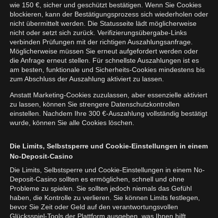
wie 150 €, sicher und geschützt bestätigen. Wenn Sie Cookies
blockieren, kann der Bestätigungsprozess sich wiederholen oder
nicht übermittelt werden. Die Statusseite lädt möglicherweise
nicht oder setzt sich zurück. Verifizierungsübergabe-Links
verbinden Prüfungen mit der richtigen Auszahlungsanfrage.
Möglicherweise müssen Sie erneut aufgefordert werden oder
die Anfrage erneut stellen. Für schnellste Auszahlungen ist es
am besten, funktionale und Sicherheits-Cookies mindestens bis
zum Abschluss der Auszahlung aktiviert zu lassen.
Anstatt Marketing-Cookies zuzulassen, aber essenzielle aktiviert
zu lassen, können Sie strengere Datenschutzkontrollen
einstellen. Nachdem Ihre 300 €-Auszahlung vollständig bestätigt
wurde, können Sie alle Cookies löschen.
Die Limits, Selbstsperre und Cookie-Einstellungen in einem
No-Deposit-Casino
Die Limits, Selbstsperre und Cookie-Einstellungen in einem No-
Deposit-Casino sollten es ermöglichen, schnell und ohne
Probleme zu spielen. Sie sollten jedoch niemals das Gefühl
haben, die Kontrolle zu verlieren. Sie können Limits festlegen,
bevor Sie Zeit oder Geld auf den verantwortungsvollen
Glücksspiel-Tools der Plattform ausgeben, was Ihnen hilft,