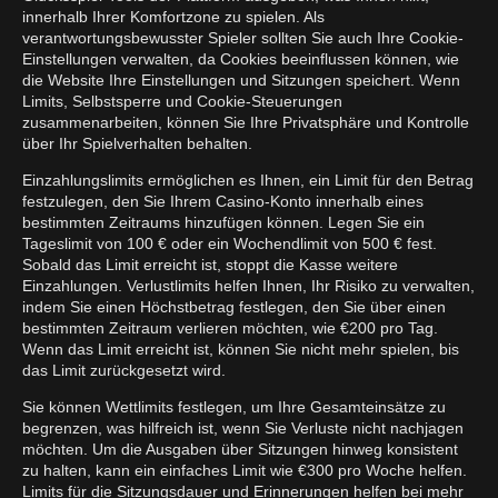
innerhalb Ihrer Komfortzone zu spielen. Als
verantwortungsbewusster Spieler sollten Sie auch Ihre Cookie-
Einstellungen verwalten, da Cookies beeinflussen können, wie
die Website Ihre Einstellungen und Sitzungen speichert. Wenn
Limits, Selbstsperre und Cookie-Steuerungen
zusammenarbeiten, können Sie Ihre Privatsphäre und Kontrolle
über Ihr Spielverhalten behalten.
Einzahlungslimits ermöglichen es Ihnen, ein Limit für den Betrag
festzulegen, den Sie Ihrem Casino-Konto innerhalb eines
bestimmten Zeitraums hinzufügen können. Legen Sie ein
Tageslimit von 100 € oder ein Wochendlimit von 500 € fest.
Sobald das Limit erreicht ist, stoppt die Kasse weitere
Einzahlungen. Verlustlimits helfen Ihnen, Ihr Risiko zu verwalten,
indem Sie einen Höchstbetrag festlegen, den Sie über einen
bestimmten Zeitraum verlieren möchten, wie €200 pro Tag.
Wenn das Limit erreicht ist, können Sie nicht mehr spielen, bis
das Limit zurückgesetzt wird.
Sie können Wettlimits festlegen, um Ihre Gesamteinsätze zu
begrenzen, was hilfreich ist, wenn Sie Verluste nicht nachjagen
möchten. Um die Ausgaben über Sitzungen hinweg konsistent
zu halten, kann ein einfaches Limit wie €300 pro Woche helfen.
Limits für die Sitzungsdauer und Erinnerungen helfen bei mehr