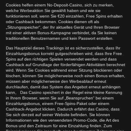
Cookies helfen einem No-Deposit-Casino, sich zu merken,
welche Werbeaktion Sie gewählt haben und wie sie
funktionieren soll, wenn Sie €20 einzahlen, Free Spins erhalten
oder Cashback bekommen. Cookies dienen oft als
„Sitzungsspeicher“, der Ihr aktuelles Gerät und Ihren Browser
mit einer aktiven Bonus-Kampagne verbindet, da Sie keinen
traditionellen Benutzernamen und kein Passwort erstellen.
Das Hauptziel dieses Trackings ist es sicherzustellen, dass Ihr
Einzahlungsbonus korrekt gutgeschrieben wird, dass Ihre Free
Spins auf den richtigen Spielen verwendet werden und dass
Cashback auf Grundlage der förderfähigen Aktivitäten berechnet
wird. Wenn Sie Cookies während einer Sitzung blockieren oder
löschen, können Sie möglicherweise noch einen Bonus erhalten,
müssen aber möglicherweise den Werbeablauf erneut
durchlaufen, damit das System das Angebot erneut anhängen
kann。 Das Casino speichert in der Regel eine kleine Kennung
in Ihrem Browser, wenn Sie auf „Beanspruchen“ bei einem
Einzahlungsbonus, einem Free-Spins-Paket oder einem
Cashback-Angebot klicken. Dadurch erfährt das Casino, dass
Sie sich derzeit auf seiner Website befinden. Sie können
Informationen wie den verwendeten Promo-Code, die Art des
Bonus und den Zeitraum für eine Einzahlung finden. Zum