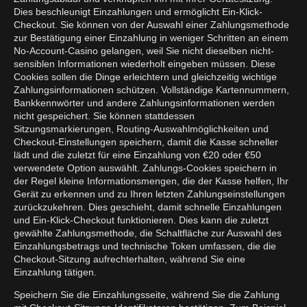
Dies beschleunigt Einzahlungen und ermöglicht Ein-Klick-
Checkout. Sie können von der Auswahl einer Zahlungsmethode
zur Bestätigung einer Einzahlung in weniger Schritten an einem
No-Account-Casino gelangen, weil Sie nicht dieselben nicht-
sensiblen Informationen wiederholt eingeben müssen. Diese
Cookies sollen die Dinge erleichtern und gleichzeitig wichtige
Zahlungsinformationen schützen. Vollständige Kartennummern,
Bankkennwörter und andere Zahlungsinformationen werden
nicht gespeichert. Sie können stattdessen
Sitzungsmarkierungen, Routing-Auswahlmöglichkeiten und
Checkout-Einstellungen speichern, damit die Kasse schneller
lädt und die zuletzt für eine Einzahlung von €20 oder €50
verwendete Option auswählt. Zahlungs-Cookies speichern in
der Regel kleine Informationsmengen, die der Kasse helfen, Ihr
Gerät zu erkennen und zu Ihren letzten Zahlungseinstellungen
zurückzukehren. Dies geschieht, damit schnelle Einzahlungen
und Ein-Klick-Checkout funktionieren. Dies kann die zuletzt
gewählte Zahlungsmethode, die Schaltfläche zur Auswahl des
Einzahlungsbetrags und technische Token umfassen, die die
Checkout-Sitzung aufrechterhalten, während Sie eine
Einzahlung tätigen.
Speichern Sie die Einzahlungsseite, während Sie die Zahlung