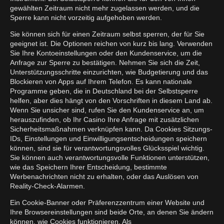
gewählten Zeitraum nicht mehr zugelassen werden, und die
Sperre kann nicht vorzeitig aufgehoben werden.
Sie können sich für einen Zeitraum selbst sperren, der für Sie
geeignet ist. Die Optionen reichen von kurz bis lang. Verwenden
Sie Ihre Kontoeinstellungen oder den Kundenservice, um die
Anfrage zur Sperre zu bestätigen. Nehmen Sie sich die Zeit,
Unterstützungsschritte einzurichten, wie Budgetierung und das
Blockieren von Apps auf Ihrem Telefon. Es kann nationale
Programme geben, die in Deutschland bei der Selbstsperre
helfen, aber dies hängt von den Vorschriften in diesem Land ab.
Wenn Sie unsicher sind, rufen Sie den Kundenservice an, um
herauszufinden, ob Ihr Casino Ihre Anfrage mit zusätzlichen
Sicherheitsmaßnahmen verknüpfen kann. Da Cookies Sitzungs-
IDs, Einstellungen und Einwilligungsentscheidungen speichern
können, sind sie für verantwortungsvolles Glücksspiel wichtig.
Sie können auch verantwortungsvolle Funktionen unterstützen,
wie das Speichern Ihrer Entscheidung, bestimmte
Werbenachrichten nicht zu erhalten, oder das Auslösen von
Reality-Check-Alarmen.
Ein Cookie-Banner oder Präferenzzentrum einer Website und
Ihre Browsereinstellungen sind beide Orte, an denen Sie ändern
können, wie Cookies funktionieren. Als