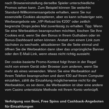
nach Browsereinstellung derselbe Spieler unterschiedliche
Promos sehen kann. Zum Beispiel können Sie weiterhin
Standard-Willkommensangebote erhalten, wenn Sie nur
essenzielle Cookies akzeptieren, aber es kann schwieriger sein,
Werbeangebote wie „VIP-Reload bis €200“ oder zeitlich
begrenzte Drops jedes Mal zuverlässig zu erhalten. Tipp: Wenn
Sie eine Werbeaktion beanspruchen möchten, löschen Sie Ihre
Cookies erst, wenn Sie den Bonus in Ihrem Guthaben oder im
Bonus-Dashboard sehen können. Anstatt von einem Link zum
nächsten zu wechseln, aktualisieren Sie die Seite einmal und
öffnen Sie die Werbeaktion dann über das ursprüngliche Banner
oder den E-Mail-Link, wenn etwas nicht richtig aussieht.
Der cookie-basierte Promo-Kontext folgt Ihnen in der Regel
nicht von einem Gerät oder Browser zum anderen, wenn Sie
mehr als eines verwenden. Wenn Sie eine Werbeaktion auf
Ihrem Telefon beanspruchen und dann €30 auf Ihrem Computer
einzahlen, zählt die Einzahlung möglicherweise nicht für die
Werbeaktion, es sei denn, die Werbeaktion ist über eine andere
vom Casino unterstützte Methode mit Ihrem Konto verknüpft.
Verfolgung von Boni, Free Spins und Cashback-Angeboten
für Einzahlungen