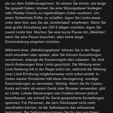
als nur dem Geldmanagement. So wissen Sie immer, wie lange
Sie gespielt haben, können Sie eine Sitzungsdauer festlegen
oder Reality-Checks zu regelmäßigen Zeiten auslösen. Um
einen Sicherheits-Puffer zu schaffen, legen Sie Limits etwas
unter dem fest, was Sie als „komfortabel“ empfinden. Wenn Sie
eine große Einzahlung wie 250 € tätigen möchten, legen Sie
zuerst Limits fest. Machen Sie eine kurze Pause mit „Abkühlen“,
wenn Sie eine Pause brauchen, aber keine lange
Einschränkung eingehen möchten.
Während einer „Abkühlungsphase“ können Sie in der Regel
nicht einzahlen oder spielen, aber Sie können Auszahlungen
vornehmen, solange die Kassenregeln dies zulassen. Sie sind
durch Änderungen Ihrer Limits geschützt. Die Wirkung einer
Limit-Senkung tritt in der Regel sofort ein, während die Wirkung
einer Limit-Erhöhung möglicherweise nicht sofort eintritt. In
Zeiten starker Emotionen hilft diese Verzögerung, voreilige
Entscheidungen zu vermeiden. Wichtig: Wenn Sie Ihr Casino-
Konto auf mehr als einem Gerät oder Browser verwenden, gibt
es Limits. Lokale Steuerungen wie Cookies können jedoch
beeinflussen, wie schnell Ihr Gerät gespeicherte Einstellungen
speichert. Für Personen, die dem Glücksspiel nicht mehr
standhalten können, ist die Selbstsperre das wirksamste
Instrument. Bei Selbstsperre können Sie für den von Ihnen