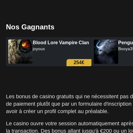
Nos Gagnants
Joker Jester
Blood L
Doom
joyous
398€
Les bonus de casino gratuits qui ne nécessitent pas 
de paiement plutôt que par un formulaire d'inscripti
avoir à créer un profil complet au préalable.
Le casino ouvre votre session automatiquement après
la transaction. Des bonus allant jusqu'à €200 ou un lot