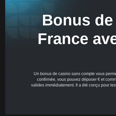
Bonus de
France ave
Un bonus de casino sans compte vous permet d
confirmée, vous pouvez déposer € et comme
valides immédiatement. Il a été conçu pour les 