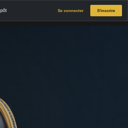
pôt
Se connecter
S'inscrire