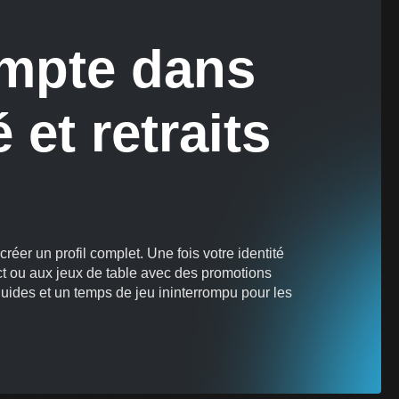
mpte dans
et retraits
er un profil complet. Une fois votre identité
t ou aux jeux de table avec des promotions
fluides et un temps de jeu ininterrompu pour les