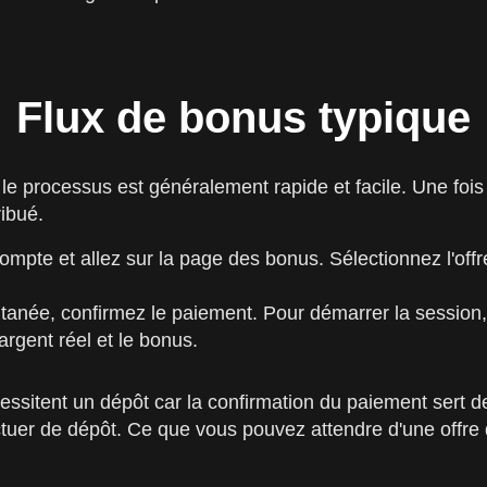
Flux de bonus typique
 le processus est généralement rapide et facile. Une fois
ribué.
ompte et allez sur la page des bonus. Sélectionnez l'of
tanée, confirmez le paiement. Pour démarrer la session
argent réel et le bonus.
ssitent un dépôt car la confirmation du paiement sert d
ctuer de dépôt. Ce que vous pouvez attendre d'une off