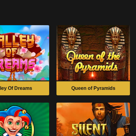
lley Of Dreams
Queen of Pyramids