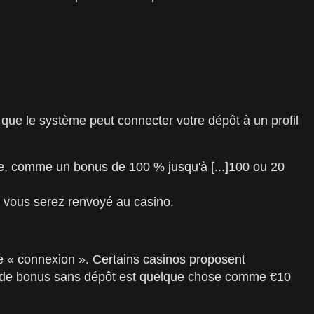
 que le système peut connecter votre dépôt à un profil
fre, comme un bonus de 100 % jusqu'à [...]100 ou 20
, vous serez renvoyé au casino.
e « connexion ». Certains casinos proposent
re de bonus sans dépôt est quelque chose comme €10