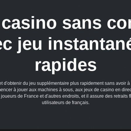
 casino sans co
c jeu instantané 
rapides
'obtenir du jeu supplémentaire plus rapidement sans avoir à cré
ncer à jouer aux machines à sous, aux jeux de casino en direc
joueurs de France et d'autres endroits, et il assure des retraits 
utilisateurs de français.