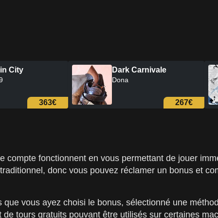
ore Vampire Clan
Penguin City
Booya39
254€
363€
de compte fonctionnent en vous permettant de jouer immé
on traditionnel, donc vous pouvez réclamer un bonus et 
 que vous ayez choisi le bonus, sélectionné une méthod
 de tours gratuits pouvant être utilisés sur certaines mac