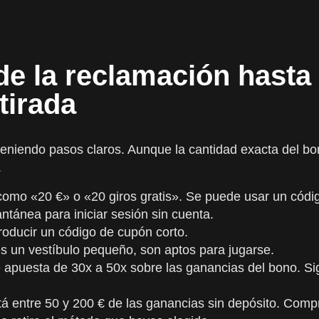
e la reclamación hasta 
tirada
teniendo pasos claros. Aunque la cantidad exacta del b
.
, como «20 €» o «20 giros gratis». Se puede usar un códi
antánea para iniciar sesión sin cuenta.
roducir un código de cupón corto.
s un vestíbulo pequeño, son aptos para jugarse.
de apuesta de 30x a 50x sobre las ganancias del bono. S
á entre 50 y 200 € de las ganancias sin depósito. Com