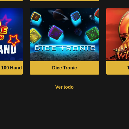
 100 Hand
Dice Tronic
Ver todo