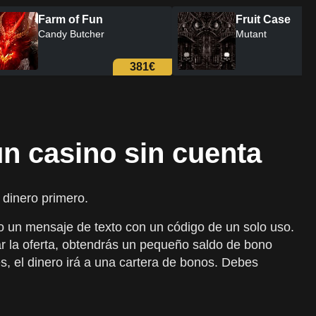
Fruit Case
Farm of Fun
Ire
Candy Butcher
35€
un casino sin cuenta
 dinero primero.
 o un mensaje de texto con un código de un solo uso.
ar la oferta, obtendrás un pequeño saldo de bono
s, el dinero irá a una cartera de bonos. Debes