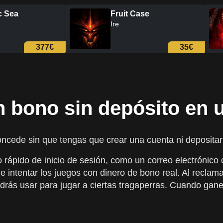
Fang
Majestic Sea
oyXXX
Slover
31€
377€
 bono sin depósito en 
oncede sin que tengas que crear una cuenta ni depositar
o rápido de inicio de sesión, como un correo electrónico
intentar los juegos con dinero de bono real. Al reclam
podrás usar para jugar a ciertas tragaperras. Cuando gane