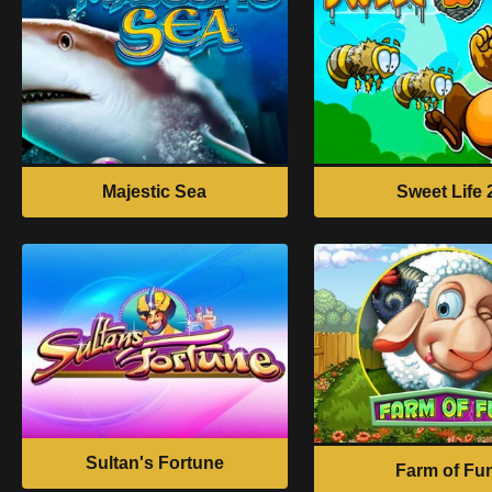
Tiempos de pago habituales y qué puede retrasarlos
Las tres reglas que más importan
Límites importantes que afectan a tus ganancias del bon
Majestic Sea
Sweet Life 
Sultan's Fortune
Farm of Fu