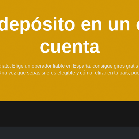
depósito en un 
cuenta
iato. Elige un operador fiable en España, consigue giros gratis
. Una vez que sepas si eres elegible y cómo retirar en tu país, p